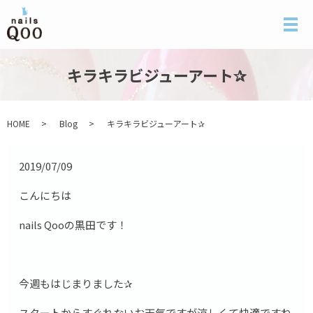
メ
キラキラビジューアート✰
HOME
Blog
キラキラビジューアート✰
2019/07/09
こんにちは
nails Qooの黒田です！
今週もはじまりました✰
スタートからすぐれないお天気ですが涼しくて快適ですね