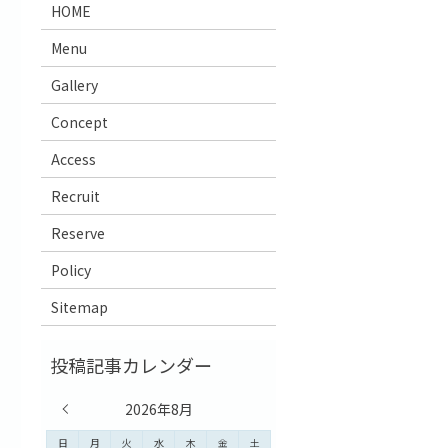
HOME
Menu
Gallery
Concept
Access
Recruit
Reserve
Policy
Sitemap
« 7月
2026年8月
日
月
火
水
木
金
土