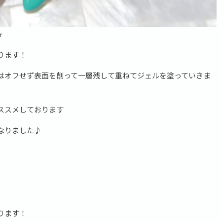
✰
ります！
はオフせず表面を削って一層残して重ねてジェルを塗っていきま
ススメしております
なりました♪
ります！