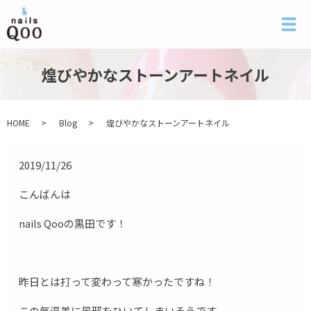
メ
煌びやかなストーンアートネイル
HOME
Blog
煌びやかなストーンアートネイル
2019/11/26
こんばんは
nails Qooの黒田です！
昨日とは打って変わって寒かったですね！
この気温差に風邪をひいてしまいそうです。。