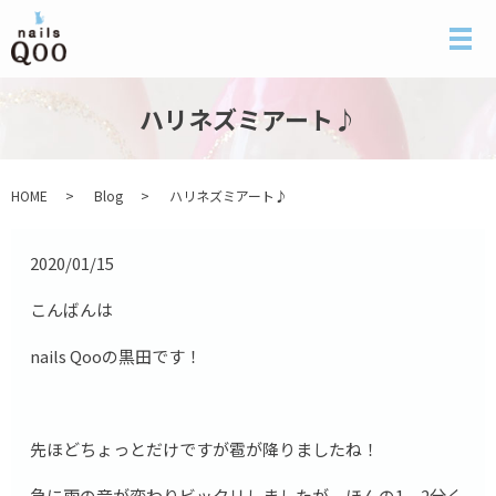
メ
ハリネズミアート♪
HOME
Blog
ハリネズミアート♪
2020/01/15
こんばんは
nails Qooの黒田です！
先ほどちょっとだけですが雹が降りましたね！
急に雨の音が変わりビックリしましたが、ほんの1，2分く