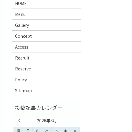
HOME
Menu
Gallery
Concept
Access
Recruit
Reserve
Policy
Sitemap
« 7月
2026年8月
日
月
火
水
木
金
土