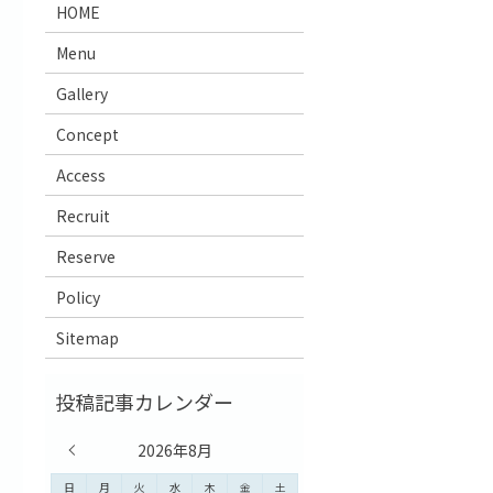
HOME
Menu
Gallery
Concept
Access
Recruit
Reserve
Policy
Sitemap
« 7月
2026年8月
日
月
火
水
木
金
土