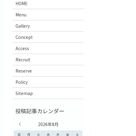
HOME
Menu
Gallery
Concept
Access
Recruit
Reserve
Policy
Sitemap
« 7月
2026年8月
日
月
火
水
木
金
土