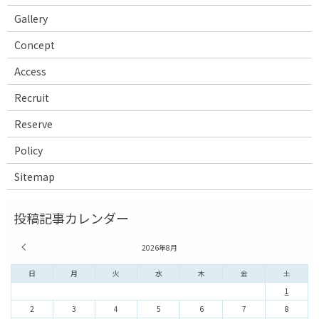
Gallery
Concept
Access
Recruit
Reserve
Policy
Sitemap
« 7月
2026年8月
日
月
火
水
木
金
土
1
2
3
4
5
6
7
8