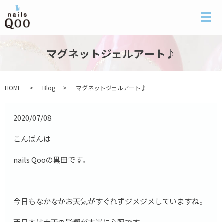
メ
マグネットジェルアート♪
HOME
Blog
マグネットジェルアート♪
2020/07/08
こんばんは
nails Qooの黒田です。
今日もなかなかお天気がすぐれずジメジメしていますね。
西日本は大雨の影響が本当に心配です。