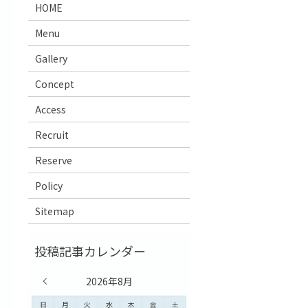
HOME
Menu
Gallery
Concept
Access
Recruit
Reserve
Policy
Sitemap
« 7月
2026年8月
日
月
火
水
木
金
土