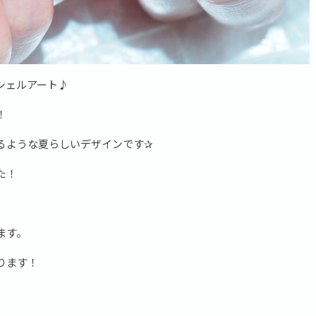
シェルアート♪
！
るような夏らしいデザインです✰
た！
ます。
ります！