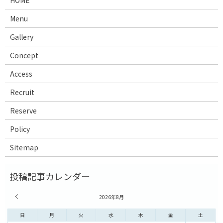
HOME
Menu
Gallery
Concept
Access
Recruit
Reserve
Policy
Sitemap
« 7月
2026年8月
日
月
火
水
木
金
土