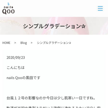
メ
シンプルグラデーション✰
HOME
Blog
シンプルグラデーション✰
2020/09/23
こんにちは
nails Qooの黒田です
台風１２号の影響なのか今日は少し肌寒い一日ですね。
軌道が当初の予測よりだいぶ海側に逸れるみたいで少し安