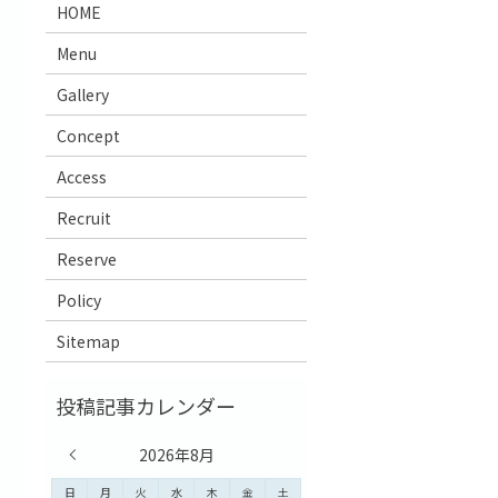
HOME
Menu
Gallery
Concept
Access
Recruit
Reserve
Policy
Sitemap
« 7月
2026年8月
日
月
火
水
木
金
土