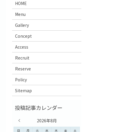
HOME
Menu
Gallery
Concept
Access
Recruit
Reserve
Policy
Sitemap
« 7月
2026年8月
日
月
火
水
木
金
土