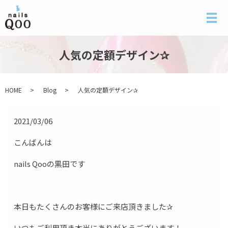
メ
人気の定額デザイン✰
HOME
Blog
人気の定額デザイン✰
2021/03/06
こんばんは
nails Qooの黒田です
本日もたくさんのお客様にご来店頂きました✰
いつもご利用頂き本当にありがとうございます！