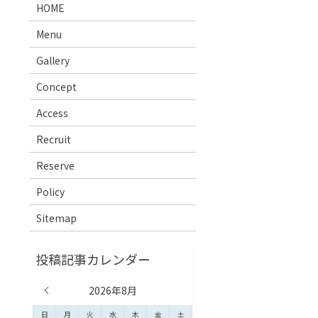
HOME
Menu
Gallery
Concept
Access
Recruit
Reserve
Policy
Sitemap
« 7月
2026年8月
日
月
火
水
木
金
土