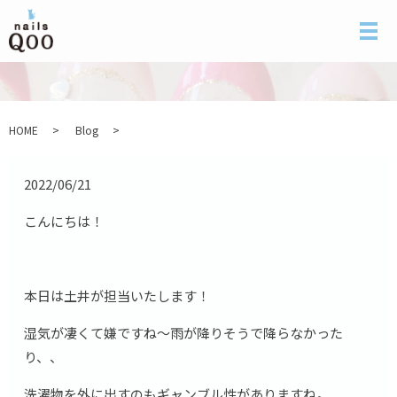
メ
HOME
Blog
2022/06/21
こんにちは！
本日は土井が担当いたします！
湿気が凄くて嫌ですね〜雨が降りそうで降らなかった
り、、
洗濯物を外に出すのもギャンブル性がありますね。