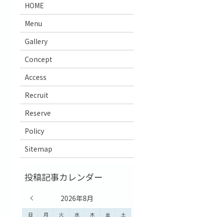
HOME
Menu
Gallery
Concept
Access
Recruit
Reserve
Policy
Sitemap
« 7月
2026年8月
日
月
火
水
木
金
土