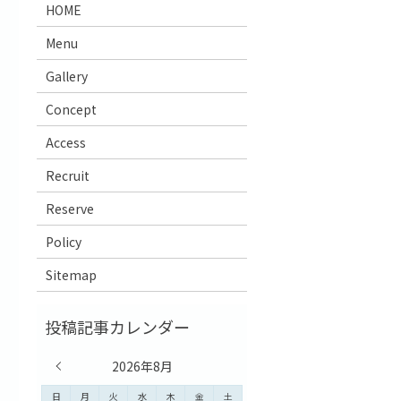
HOME
Menu
Gallery
Concept
Access
Recruit
Reserve
Policy
Sitemap
« 7月
2026年8月
日
月
火
水
木
金
土