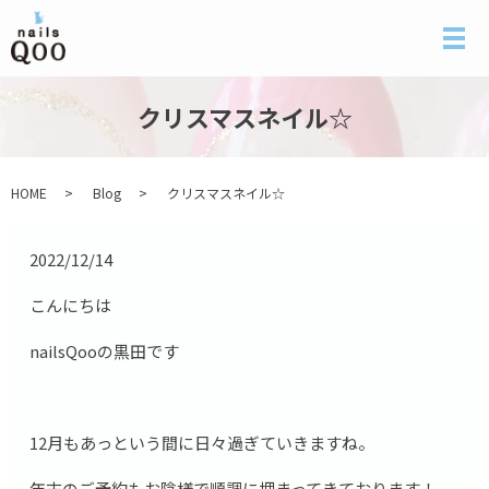
メ
クリスマスネイル☆
HOME
Blog
クリスマスネイル☆
2022/12/14
こんにちは
nailsQooの黒田です
12月もあっという間に日々過ぎていきますね。
年末のご予約もお陰様で順調に埋まってきております！