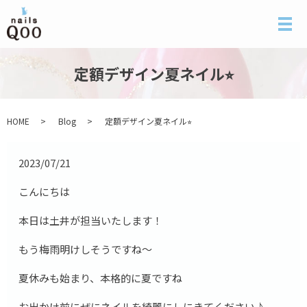
メ
定額デザイン夏ネイル⭐︎
HOME
Blog
定額デザイン夏ネイル⭐︎
2023/07/21
こんにちは
本日は土井が担当いたします！
もう梅雨明けしそうですね〜
夏休みも始まり、本格的に夏ですね
お出かけ前にぜにネイルを綺麗にしにきてください♪