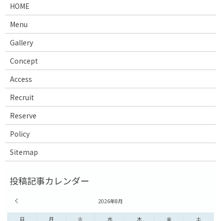
HOME
Menu
Gallery
Concept
Access
Recruit
Reserve
Policy
Sitemap
« 7月
2026年8月
日
月
火
水
木
金
土