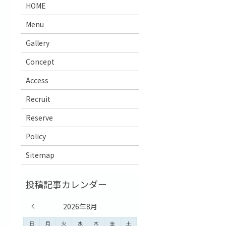
HOME
Menu
Gallery
Concept
Access
Recruit
Reserve
Policy
Sitemap
« 7月
2026年8月
日
月
火
水
木
金
土