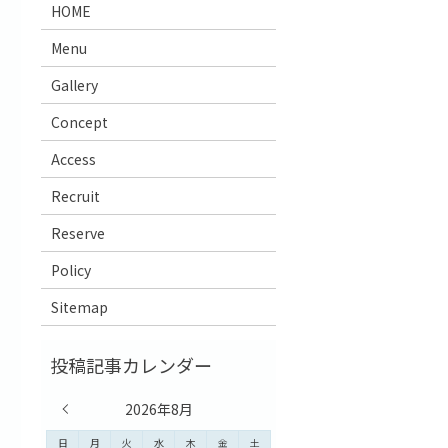
HOME
Menu
Gallery
Concept
Access
Recruit
Reserve
Policy
Sitemap
« 7月
2026年8月
日
月
火
水
木
金
土