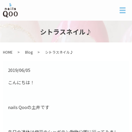
メ
シトラスネイル♪
HOME
Blog
シトラスネイル♪
2019/06/05
こんにちは！
nails Qooの土井です
先日の連休は伊豆のシャボテン動物公園に行ってみまし