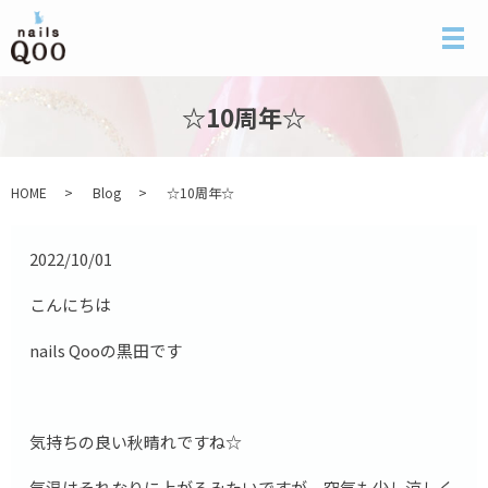
メ
☆10周年☆
HOME
Blog
☆10周年☆
2022/10/01
こんにちは
nails Qooの黒田です
気持ちの良い秋晴れですね☆
気温はそれなりに上がるみたいですが、空気も少し涼しく