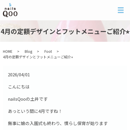
メ
4月の定額デザインとフットメニューご紹介⭐︎
HOME
Blog
Foot
4月の定額デザインとフットメニューご紹介⭐︎
2026/04/01
こんにちは
nailsQooの土井です
あっという間に4月ですね！
無事に娘の入園式も終わり、慣らし保育が始ります