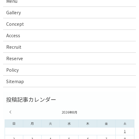
Menu
Gallery
Concept
Access
Recruit
Reserve
Policy
Sitemap
« 7月
2026年8月
日
月
火
水
木
金
土
1
2
3
4
5
6
7
8